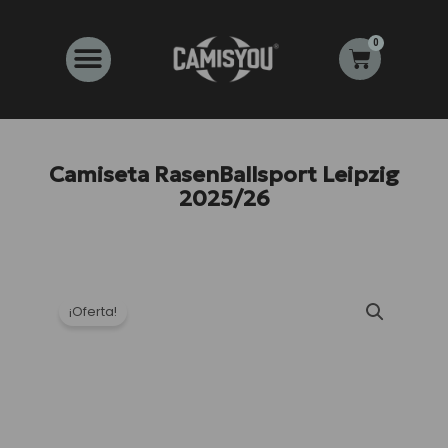
Ir
al
0
Carrito
contenido
Camiseta RasenBallsport Leipzig
2025/26
¡Oferta!