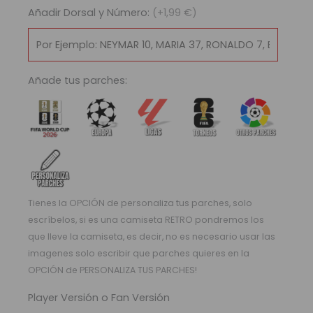
Añadir Dorsal y Número:
(+1,99 €)
Añade tus parches:
Tienes la OPCIÓN de personaliza tus parches, solo
escríbelos, si es una camiseta RETRO pondremos los
que lleve la camiseta, es decir, no es necesario usar las
imagenes solo escribir que parches quieres en la
OPCIÓN de PERSONALIZA TUS PARCHES!
Player Versión o Fan Versión