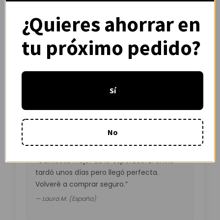
Compra protegida con cifrado SSL.
¿Quieres ahorrar en
tu próximo pedido?
Opiniones de clientes –
Sí
CamisYou
4.8 / 5
basado en
1.240
opiniones
No
“Camiseta mejor de lo esperado. El envío
tardó unos días pero llegó perfecta.
Volveré a comprar seguro.”
— Laura M. (España)