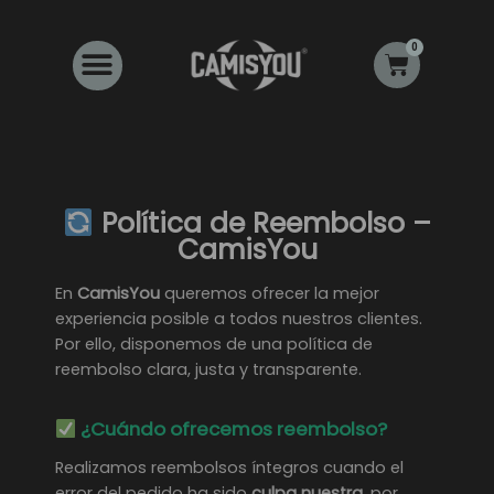
Ir
al
0
Carrito
contenido
Política de Reembolso –
CamisYou
En
CamisYou
queremos ofrecer la mejor
experiencia posible a todos nuestros clientes.
Por ello, disponemos de una política de
reembolso clara, justa y transparente.
¿Cuándo ofrecemos reembolso?
Realizamos reembolsos íntegros cuando el
error del pedido ha sido
culpa nuestra
, por