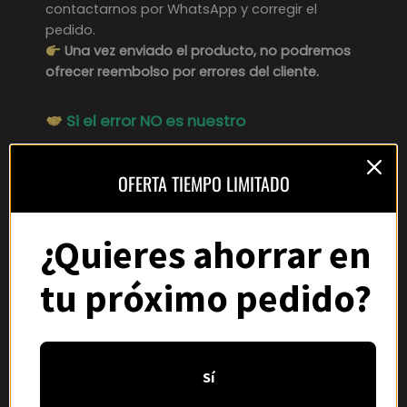
contactarnos por WhatsApp y corregir el
pedido.
Una vez enviado el producto, no podremos
ofrecer reembolso por errores del cliente.
Si el error NO es nuestro
Aunque no podamos reembolsar en estos
casos, ofrecemos:
OFERTA TIEMPO LIMITADO
• Asistencia personalizada.
¿Quieres ahorrar en
• Descuento en una reposición.
• Soporte por WhatsApp hasta resolver la
tu próximo pedido?
incidencia.
Plazos
Los reembolsos aprobados se procesan en un
Sí
plazo de
3 a 7 días laborales
a través del