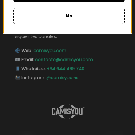
mismo método de pago utilizado.
No
Contacto
Si necesitas ayuda, estamos disponibles en los
siguientes canales:
Web:
camisyou.com
Email:
contacto@camisyou.com
WhatsApp:
+34 644 499 740
Instagram:
@camisyou.es