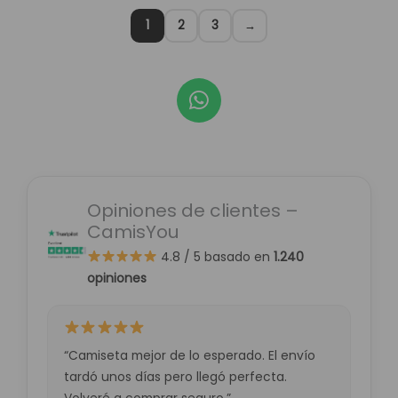
1
2
3
→
W
h
a
t
s
a
Opiniones de clientes –
p
CamisYou
p
4.8 / 5
basado en
1.240
opiniones
“Camiseta mejor de lo esperado. El envío
tardó unos días pero llegó perfecta.
Volveré a comprar seguro.”