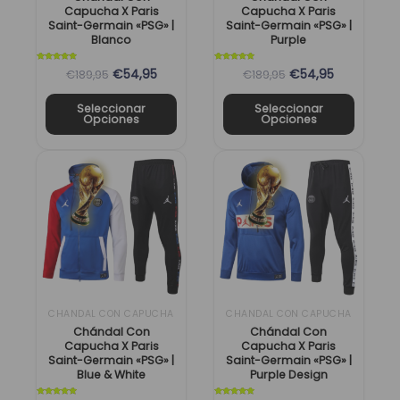
Capucha X Paris
Capucha X Paris
elegir
elegir
Saint-Germain «PSG» |
Saint-Germain «PSG» |
en
en
Blanco
Purple
la
la
Valorado
Valorado
€54,95
€54,95
€189,95
€189,95
con
con
página
página
5
5
de 5
de 5
de
de
Seleccionar
Seleccionar
Opciones
Opciones
producto
producto
El
El
El
El
Este
Este
precio
precio
precio
precio
producto
producto
original
actual
original
actual
tiene
tiene
era:
es:
era:
es:
múltiples
múltiples
189,95 €.
54,95 €.
189,95 €.
54,95 €.
variantes.
variantes.
Las
Las
opciones
opciones
se
se
CHANDAL CON CAPUCHA
CHANDAL CON CAPUCHA
pueden
pueden
Chándal Con
Chándal Con
Capucha X Paris
Capucha X Paris
elegir
elegir
Saint-Germain «PSG» |
Saint-Germain «PSG» |
en
en
Blue & White
Purple Design
la
la