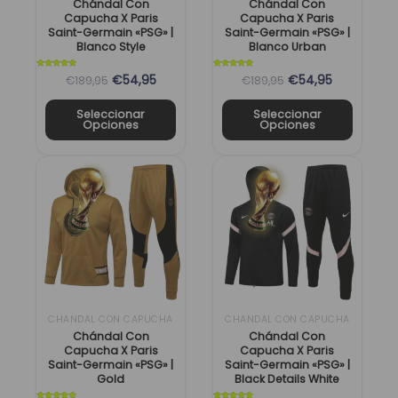
pueden
pueden
Chándal Con
Chándal Con
Capucha X Paris
Capucha X Paris
elegir
elegir
Saint-Germain «PSG» |
Saint-Germain «PSG» |
en
en
Blanco Style
Blanco Urban
la
la
Valorado
Valorado
€54,95
€54,95
€189,95
€189,95
con
con
página
página
5
5
de 5
de 5
de
de
Seleccionar
Seleccionar
Opciones
Opciones
producto
producto
El
El
El
El
Este
Este
precio
precio
precio
precio
producto
producto
original
actual
original
actual
tiene
tiene
era:
es:
era:
es:
múltiples
múltiples
189,95 €.
54,95 €.
189,95 €.
54,95 €.
variantes.
variantes.
Las
Las
opciones
opciones
se
se
CHANDAL CON CAPUCHA
CHANDAL CON CAPUCHA
pueden
pueden
Chándal Con
Chándal Con
Capucha X Paris
Capucha X Paris
elegir
elegir
Saint-Germain «PSG» |
Saint-Germain «PSG» |
en
en
Gold
Black Details White