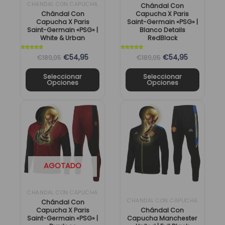
CHANDAL CON CAPUCHA
pueden
pueden
Chándal Con
Chándal Con
Capucha X Paris
elegir
elegir
Capucha X Paris
Saint-Germain «PSG» |
en
en
Saint-Germain «PSG» |
Blanco Details
White & Urban
RedBlack
la
la
página
página
Valorado
Valorado
€54,95
€54,95
€189,95
€189,95
con
con
5
5
de
de
de 5
de 5
Seleccionar
Seleccionar
producto
producto
Opciones
Opciones
El
El
El
El
Este
Este
precio
precio
precio
precio
producto
producto
original
actual
original
actual
tiene
tiene
era:
es:
era:
es:
múltiples
múltiples
189,95 €.
54,95 €.
189,95 €.
54,95 €.
variantes.
variantes.
AGOTADO
Las
Las
opciones
opciones
se
se
CHANDAL CON CAPUCHA
CHANDAL CON CAPUCHA
pueden
pueden
Chándal Con
Capucha X Paris
Chándal Con
elegir
elegir
Saint-Germain «PSG» |
Capucha Manchester