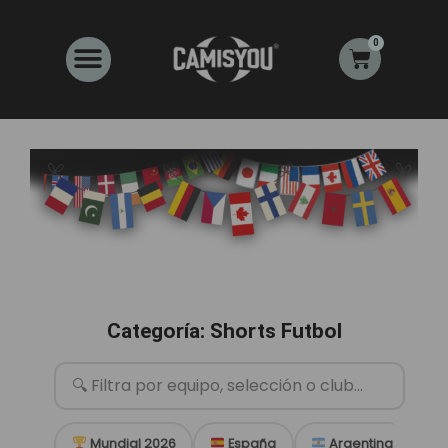
Ir
al
0
Carrito
contenido
Categoría: Shorts Futbol
Mundial 2026
España
Argentina