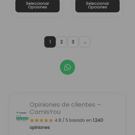
página
página
Seleccionar
Seleccionar
Opciones
Opciones
de
de
producto
producto
1
2
3
→
W
h
a
t
s
a
Opiniones de clientes –
p
CamisYou
p
4.8 / 5
basado en
1.240
opiniones