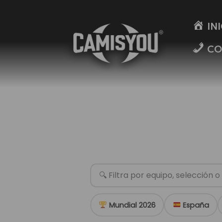
Ir
al
IN
contenido
CO
Mundial 2026
España