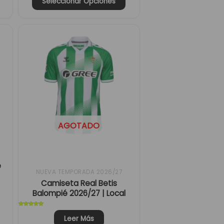
Seleccionar Opciones
io
al
 €.
AGOTADO
e
NUEVA TEMPORADA 2026/27
Camiseta Real Betis
Balompié 2026/27 | Local
Valorado
con
Leer Más
5
de 5