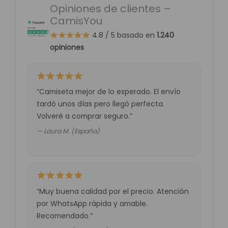
a
Opiniones de clientes –
p
CamisYou
p
4.8 / 5
basado en
1.240
opiniones
“Camiseta mejor de lo esperado. El envío
tardó unos días pero llegó perfecta.
Volveré a comprar seguro.”
— Laura M. (España)
“Muy buena calidad por el precio. Atención
por WhatsApp rápida y amable.
Recomendado.”