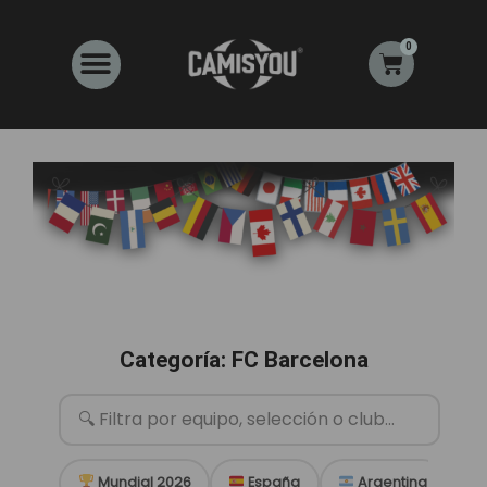
Ir
al
0
Carrito
contenido
Categoría: FC Barcelona
Mundial 2026
España
Argentina