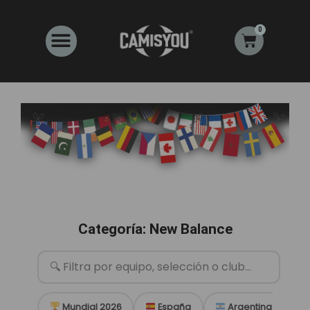
Ir
al
0
Carrito
contenido
Categoría: New Balance
Mundial 2026
España
Argentina