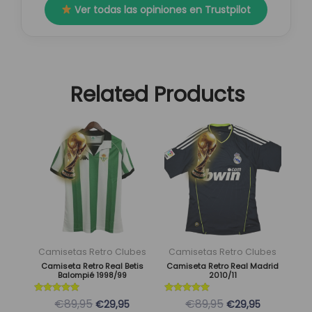
Ver todas las opiniones en Trustpilot
Related Products
El
El
El
El
Este
Este
precio
precio
precio
precio
producto
producto
original
actual
original
actual
tiene
tiene
era:
es:
era:
es:
múltiples
múltiples
89,95 €.
29,95 €.
89,95 €.
29,95 €.
variantes.
variantes.
Las
Las
opciones
opciones
se
se
Camisetas Retro Clubes
Camisetas Retro Clubes
pueden
pueden
Camiseta Retro Real Betis
Camiseta Retro Real Madrid
Balompié 1998/99
2010/11
elegir
elegir
en
en
Valorado
Valorado
€89,95
€89,95
€29,95
€29,95
con
con