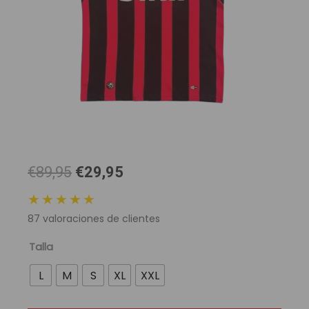
El
El
€89,95
€29,95
precio
precio
★★★★★
original
actual
87
valoraciones de clientes
era:
es:
89,95 €.
29,95 €.
Camiseta
Talla
Retro
L
M
S
XL
XXL
AC
Milán