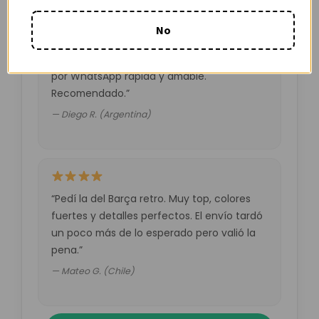
No
“Muy buena calidad por el precio. Atención
por WhatsApp rápida y amable.
Recomendado.”
— Diego R. (Argentina)
“Pedí la del Barça retro. Muy top, colores
fuertes y detalles perfectos. El envío tardó
un poco más de lo esperado pero valió la
pena.”
— Mateo G. (Chile)