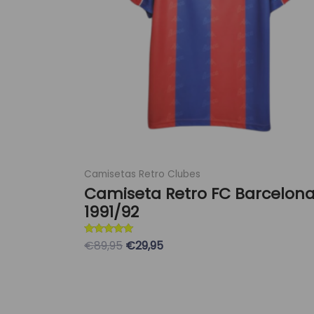
opciones
se
pueden
elegir
en
la
página
de
producto
Camisetas Retro Clubes
Camiseta Retro FC Barcelon
1991/92
Valorado con
€89,95
€29,95
5
de 5
Seleccionar Opciones