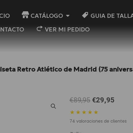
ICIO
CATÁLOGO
GUIA DE TALL
NTACTO
VER MI PEDIDO
seta Retro Atlético de Madrid (75 anivers
El
El
€89,95
€29,95
precio
preci
★★★★★
original
actua
74
valoraciones de clientes
era:
es:
89,95 €.
29,95
Camiseta