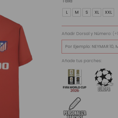
Talla
Retro
L
M
S
XL
XXL
Atlético
de
Madrid
Añadir Dorsal y Número:
(+
(75
aniversario)
cantidad
Añade tus parches: