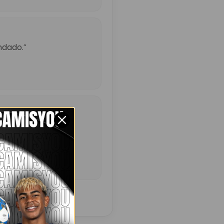
ndado.”
ó un poco más de lo