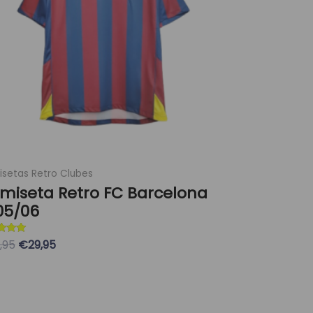
opciones
se
pueden
elegir
en
la
página
de
producto
setas Retro Clubes
miseta Retro FC Barcelona
05/06
ado con
,95
€29,95
eleccionar Opciones