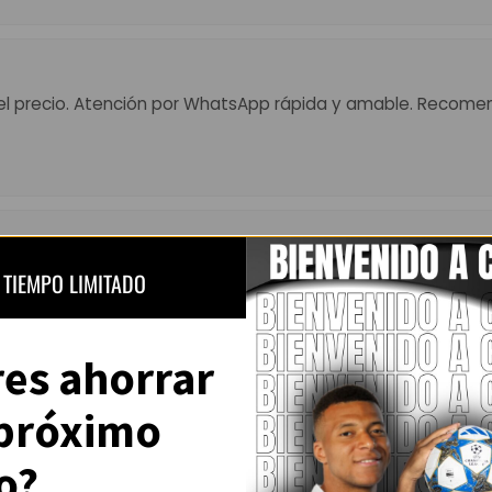
el precio. Atención por WhatsApp rápida y amable. Recome
 Muy top, colores fuertes y detalles perfectos. El envío tard
 TIEMPO LIMITADO
ena.”
res ahorrar
 próximo
Ver todas las opiniones en Trustpilot
o?