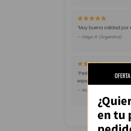
“Muy buena calidad por 
— Diego R. (Argentina)
“Pedí la del Barça retro.
OFERTA
esperado pero valió la p
— Mateo G. (Chile)
¿Quie
en tu
pedid