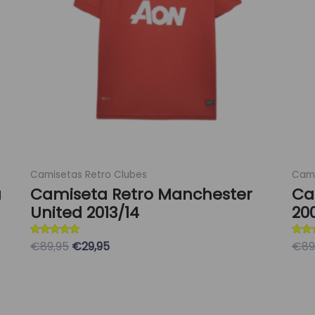
opciones
se
pueden
elegir
en
la
página
de
producto
Camisetas Retro Clubes
Cami
a
Camiseta Retro Manchester
Ca
United 2013/14
20
Valorado con
Valor
€89,95
€29,95
€89
5
5
de 5
de 5
Seleccionar Opciones
S