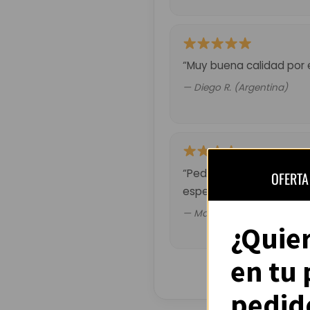
“Muy buena calidad por 
— Diego R. (Argentina)
“Pedí la del Barça retro.
OFERTA
esperado pero valió la p
— Mateo G. (Chile)
¿Quie
en tu
pedid