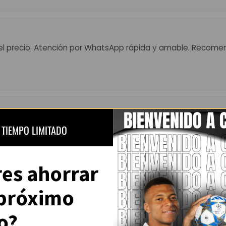
el precio. Atención por WhatsApp rápida y amable. Recome
 Muy top, colores fuertes y detalles perfectos. El envío tard
 TIEMPO LIMITADO
ena.”
res ahorrar
 próximo
Ver todas las opiniones en Trustpilot
o?