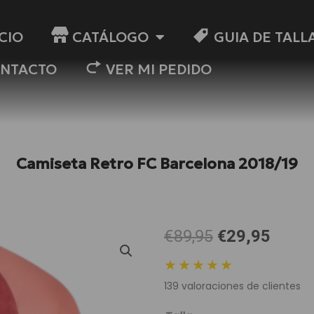
ICIO
CATÁLOGO
GUIA DE TALL
NTACTO
VER MI PEDIDO
Camiseta Retro FC Barcelona 2018/19
El
El
€89,95
€29,95
precio
preci
★★★★★
original
actua
139
valoraciones de clientes
era:
es:
89,95 €.
29,95
Camiseta