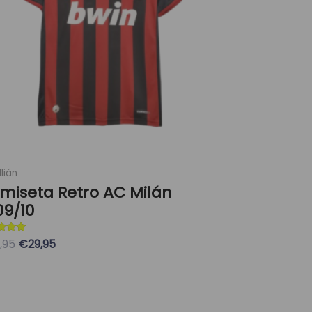
opciones
se
pueden
elegir
en
la
página
de
producto
lián
miseta Retro AC Milán
09/10
ado con
,95
€29,95
eleccionar Opciones