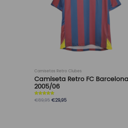
opciones
se
pueden
elegir
en
la
página
de
producto
Camisetas Retro Clubes
Camiseta Retro FC Barcelon
2005/06
Valorado con
€89,95
€29,95
5
de 5
Seleccionar Opciones