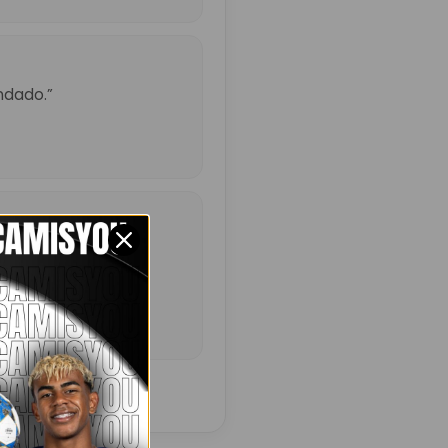
ndado.”
ó un poco más de lo