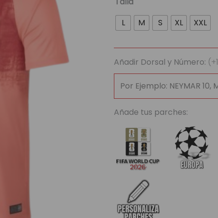
Talla
Retro
L
M
S
XL
XXL
FC
Barcelona
2018/19
Añadir Dorsal y Número:
(+
cantidad
Añade tus parches: