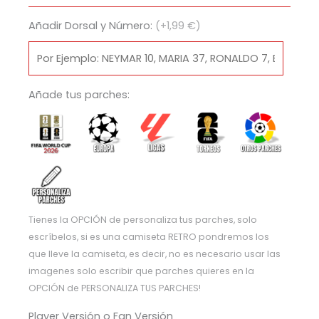
2012/13
Añadir Dorsal y Número:
(+1,99 €)
cantidad
Añade tus parches:
Tienes la OPCIÓN de personaliza tus parches, solo
escríbelos, si es una camiseta RETRO pondremos los
que lleve la camiseta, es decir, no es necesario usar las
imagenes solo escribir que parches quieres en la
OPCIÓN de PERSONALIZA TUS PARCHES!
Player Versión o Fan Versión