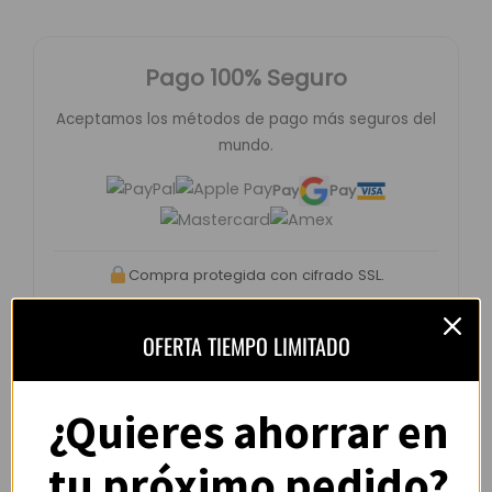
Pago 100% Seguro
Aceptamos los métodos de pago más seguros del
mundo.
Pay
Pay
Compra protegida con cifrado SSL.
OFERTA TIEMPO LIMITADO
¿Quieres ahorrar en
Opiniones de clientes –
CamisYou
tu próximo pedido?
4.8 / 5
basado en
1.240