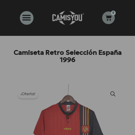
Ir
al
0
Carrito
contenido
Camiseta Retro Selección España
1996
¡Oferta!