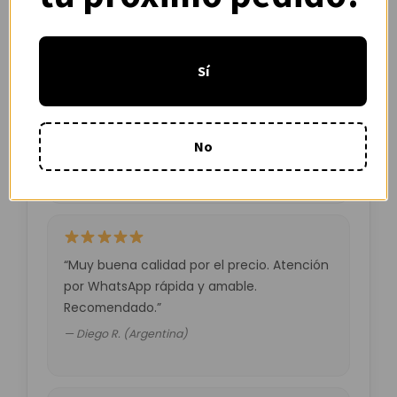
opiniones
Sí
“Camiseta mejor de lo esperado. El envío
tardó unos días pero llegó perfecta.
Volveré a comprar seguro.”
No
— Laura M. (España)
“Muy buena calidad por el precio. Atención
por WhatsApp rápida y amable.
Recomendado.”
— Diego R. (Argentina)