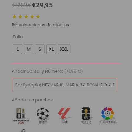
El
El
€89,95
€29,95
precio
precio
★★★★★
original
actual
155
valoraciones de clientes
era:
es:
89,95 €.
29,95 €.
Camiseta
Talla
Retro
L
M
S
XL
XXL
Selección
España
1996
Añadir Dorsal y Número:
(+1,99 €)
cantidad
Añade tus parches: