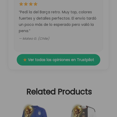
“Pedí la del Barça retro. Muy top, colores
fuertes y detalles perfectos. El envío tardó
un poco más de lo esperado pero valió la
pena.”
— Mateo G. (Chile)
Ver todas las opiniones en Trustpilot
Related Products
El
El
El
El
Este
Este
precio
precio
precio
precio
producto
producto
original
actual
original
actual