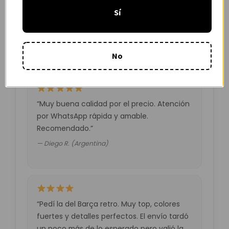
“Camiseta mejor de lo esperado. El envío
Sí
tardó unos días pero llegó perfecta.
Volveré a comprar seguro.”
— Laura M. (España)
No
“Muy buena calidad por el precio. Atención
por WhatsApp rápida y amable.
Recomendado.”
— Diego R. (Argentina)
“Pedí la del Barça retro. Muy top, colores
fuertes y detalles perfectos. El envío tardó
un poco más de lo esperado pero valió la