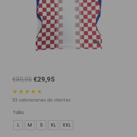
El
El
€89,95
€29,95
precio
precio
★★★★★
original
actual
93
valoraciones de clientes
era:
es:
89,95 €.
29,95 €.
Camiseta
Talla
Selección
L
M
S
XL
XXL
Croacia
Mundial