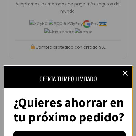
Aceptamos los métodos de pago más seguros del
mundo.
Pay
Pay
Compra protegida con cifrado SSL.
OFERTA TIEMPO LIMITADO
Opiniones de clientes –
CamisYou
¿Quieres ahorrar en
4.8 / 5
basado en
1.240
opiniones
tu próximo pedido?