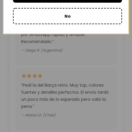
No
“Muy buena calidad por el precio. Atención
por WhatsApp rápida y amable.
Recomendado.”
— Diego R. (Argentina)
“Pedí la del Barça retro. Muy top, colores
fuertes y detalles perfectos. El envío tardó
un poco más de lo esperado pero valió la
pena.”
— Mateo G. (Chile)