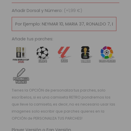
de
Añadir Dorsal y Número:
(+1,99 €)
Alemania
2025/26
cantidad
Añade tus parches:
Tienes la OPCIÓN de personaliza tus parches, solo
escríbelos, si es una camiseta RETRO pondremos los
que lleve la camiseta, es decir, no es necesario usar las
imagenes solo escribir que parches quieres en la
OPCIÓN de PERSONALIZA TUS PARCHES!
Player Versión o Fan Versión