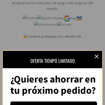
Aceptamos los métodos de pago más seguros del
mundo.
Pay
Pay
Compra protegida con cifrado SSL.
OFERTA TIEMPO LIMITADO
Opiniones de clientes –
CamisYou
¿Quieres ahorrar en
4.8 / 5
basado en
1.240
opiniones
tu próximo pedido?