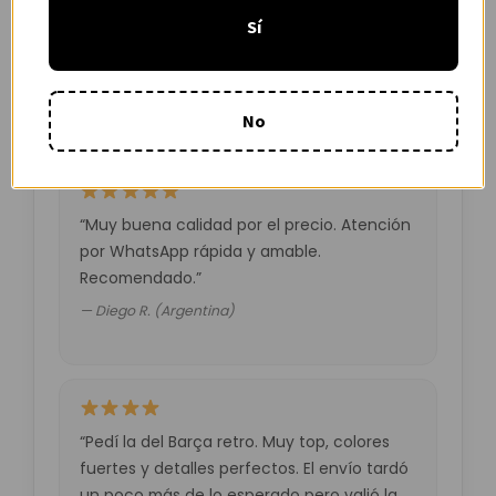
“Camiseta mejor de lo esperado. El envío
Sí
tardó unos días pero llegó perfecta.
Volveré a comprar seguro.”
— Laura M. (España)
No
“Muy buena calidad por el precio. Atención
por WhatsApp rápida y amable.
Recomendado.”
— Diego R. (Argentina)
“Pedí la del Barça retro. Muy top, colores
fuertes y detalles perfectos. El envío tardó
un poco más de lo esperado pero valió la