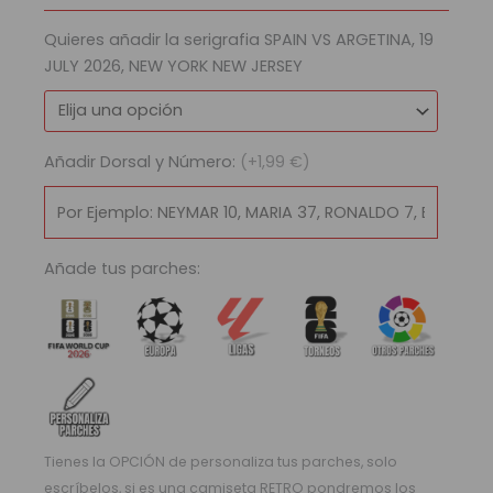
Mundial
Quieres añadir la serigrafia SPAIN VS ARGETINA, 19
2026
JULY 2026, NEW YORK NEW JERSEY
|
Away
cantidad
Añadir Dorsal y Número:
(+1,99 €)
Añade tus parches:
Tienes la OPCIÓN de personaliza tus parches, solo
escríbelos, si es una camiseta RETRO pondremos los