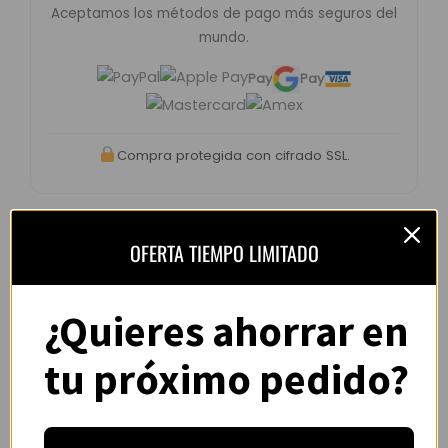
Aceptamos los métodos de pago más seguros del
mundo.
Pay
Pay
Compra protegida con cifrado SSL.
OFERTA TIEMPO LIMITADO
Opiniones de clientes –
CamisYou
¿Quieres ahorrar en
4.8 / 5
basado en
1.240
tu próximo pedido?
opiniones