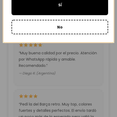
“Camiseta mejor de lo esperado. El envío
Sí
tardó unos días pero llegó perfecta.
Volveré a comprar seguro.”
— Laura M. (España)
No
“Muy buena calidad por el precio. Atención
por WhatsApp rápida y amable.
Recomendado.”
— Diego R. (Argentina)
“Pedí la del Barça retro. Muy top, colores
fuertes y detalles perfectos. El envío tardó
un poco más de lo esperado pero valió la