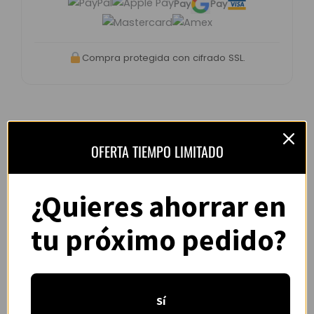
Pay
Pay
Compra protegida con cifrado SSL.
OFERTA TIEMPO LIMITADO
Opiniones de clientes –
CamisYou
4.8 / 5
basado en
1.240
¿Quieres ahorrar en
opiniones
tu próximo pedido?
“Camiseta mejor de lo esperado. El envío
tardó unos días pero llegó perfecta.
Sí
Volveré a comprar seguro.”