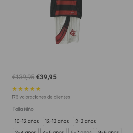
El
El
€139,95
€39,95
precio
precio
★★★★★
original
actual
176
valoraciones de clientes
era:
es:
139,95 €.
39,95 €.
Conjunto
Talla Niño
Niño
10-12 años
12-13 años
2-3 años
Clube
de
3-4 años
4-5 años
6-7 años
8-9 años