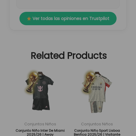
Ver todas las opiniones en Trustpilot
Related Products
El
El
El
El
Este
Este
precio
precio
precio
precio
producto
producto
original
actual
original
actual
tiene
tiene
era:
es:
era:
es:
múltiples
múltiples
139,95 €.
39,95 €.
139,95 €.
39,95 €.
variantes.
variantes.
Las
Las
opciones
opciones
se
se
Conjuntos Niños
Conjuntos Niños
pueden
pueden
Conjunto Niño Inter De Miami
Conjunto Niño Sport Lisboa
2025/26 | Away
Benfica 2025/26 | Visitante