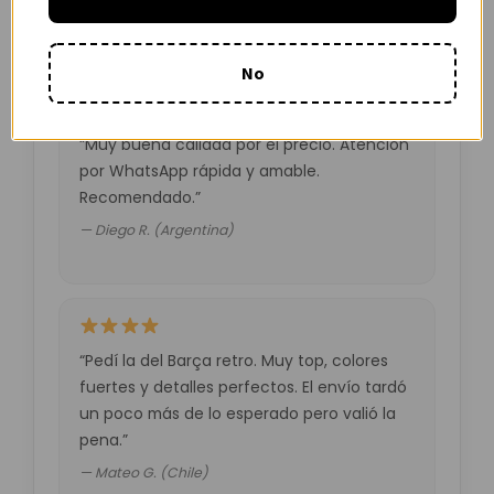
— Laura M. (España)
No
“Muy buena calidad por el precio. Atención
por WhatsApp rápida y amable.
Recomendado.”
— Diego R. (Argentina)
“Pedí la del Barça retro. Muy top, colores
fuertes y detalles perfectos. El envío tardó
un poco más de lo esperado pero valió la
pena.”
— Mateo G. (Chile)