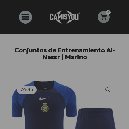
Ir
al
0
Carrito
contenido
Conjuntos de Entrenamiento Al-
Nassr | Marino
¡Oferta!