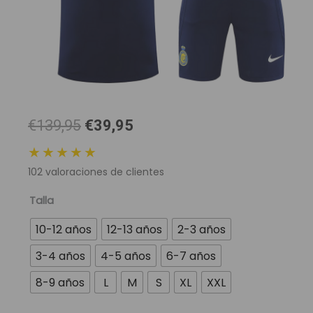
El
El
€139,95
€39,95
precio
precio
★★★★★
original
actual
102
valoraciones de clientes
era:
es:
139,95 €.
39,95 €.
Conjuntos
Talla
de
10-12 años
12-13 años
2-3 años
Entrenamiento
Al-
3-4 años
4-5 años
6-7 años
Nassr
8-9 años
L
M
S
XL
XXL
|
Marino