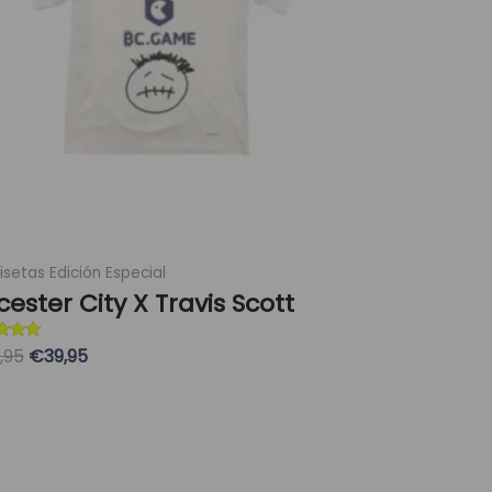
opciones
se
pueden
elegir
en
la
página
de
producto
setas Edición Especial
cester City X Travis Scott
ado con
,95
€39,95
eleccionar Opciones