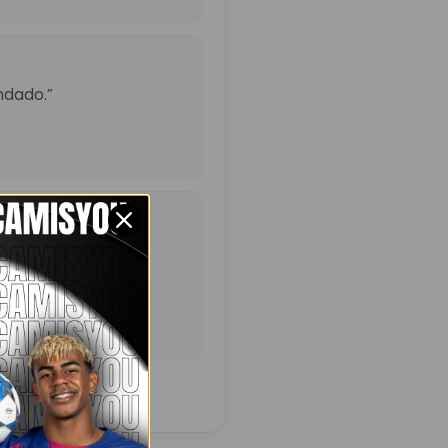
ndado.”
ó un poco más de lo