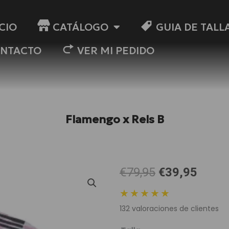
ICIO
CATÁLOGO
GUIA DE TALL
NTACTO
VER MI PEDIDO
Flamengo x Rels B
El
El
€79,95
€39,95
precio
preci
★★★★★
original
actua
132
valoraciones de clientes
era:
es:
79,95 €.
39,95
Flamengo