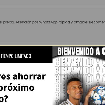
el precio. Atención por WhatsApp rápida y amable. Recome
 TIEMPO LIMITADO
 Muy top, colores fuertes y detalles perfectos. El envío tard
ena.”
res ahorrar
 próximo
Ver todas las opiniones en Trustpilot
o?