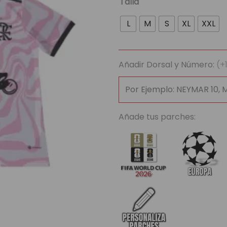
Talla
x
L
M
S
XL
XXL
Rels
B
cantidad
Añadir Dorsal y Número:
(+
Añade tus parches: