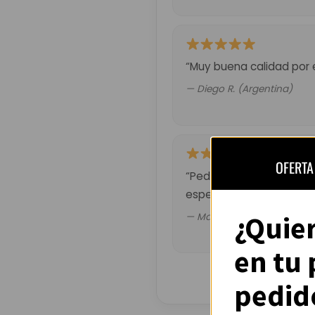
“Muy buena calidad por 
— Diego R. (Argentina)
OFERTA
“Pedí la del Barça retro.
esperado pero valió la p
¿Quie
— Mateo G. (Chile)
en tu
pedid