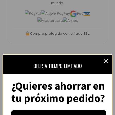
mundo.
Pay
Pay
Compra protegida con cifrado SSL.
OFERTA TIEMPO LIMITADO
Opiniones de clientes –
CamisYou
¿Quieres ahorrar en
4.8 / 5
basado en
1.240
opiniones
tu próximo pedido?
“Camiseta mejor de lo esperado. El envío