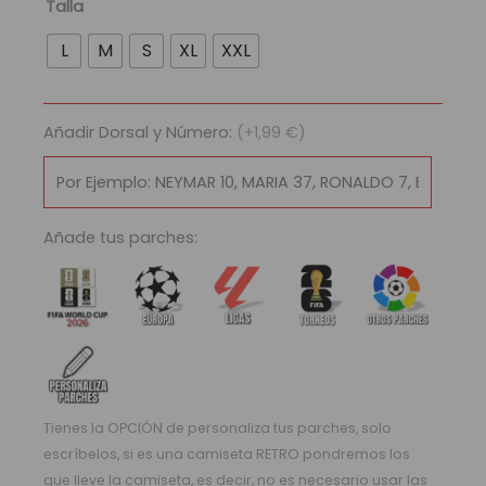
Newcastle
Talla
x
L
M
S
XL
XXL
Kidd
Keo
cantidad
Añadir Dorsal y Número:
(+1,99 €)
Añade tus parches:
Tienes la OPCIÓN de personaliza tus parches, solo
escríbelos, si es una camiseta RETRO pondremos los
que lleve la camiseta, es decir, no es necesario usar las