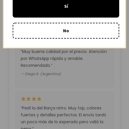
tardó unos días pero llegó perfecta.
Sí
Volveré a comprar seguro.”
— Laura M. (España)
No
“Muy buena calidad por el precio. Atención
por WhatsApp rápida y amable.
Recomendado.”
— Diego R. (Argentina)
“Pedí la del Barça retro. Muy top, colores
fuertes y detalles perfectos. El envío tardó
un poco más de lo esperado pero valió la
pena.”