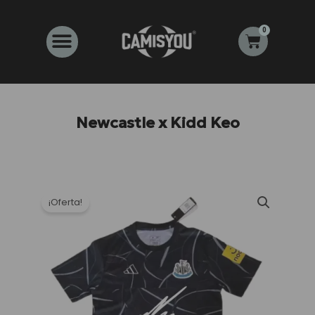
Ir
al
0
Carrito
contenido
Newcastle x Kidd Keo
¡Oferta!