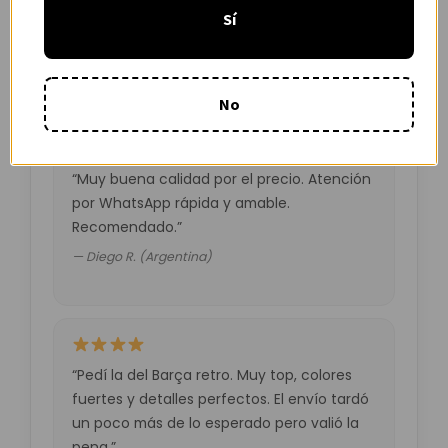
tardó unos días pero llegó perfecta.
Sí
Volveré a comprar seguro.”
— Laura M. (España)
No
“Muy buena calidad por el precio. Atención
por WhatsApp rápida y amable.
Recomendado.”
— Diego R. (Argentina)
“Pedí la del Barça retro. Muy top, colores
fuertes y detalles perfectos. El envío tardó
un poco más de lo esperado pero valió la
pena.”