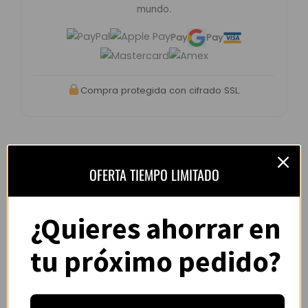
mundo.
Pay
Pay
Compra protegida con cifrado SSL.
OFERTA TIEMPO LIMITADO
Opiniones de clientes –
CamisYou
¿Quieres ahorrar en
4.8 / 5
basado en
1.240
opiniones
tu próximo pedido?
“Camiseta mejor de lo esperado. El envío