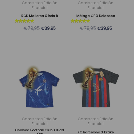
se
se
Camisetas Edición
Camisetas Edición
pueden
pueden
Especial
Especial
elegir
elegir
RCD Mallorca X Rels B
Málaga CF X Delaossa
en
en
Valorado
Valorado
€79,95
€79,95
€39,95
€39,95
la
la
con
con
5
5
página
página
de 5
de 5
de
de
producto
producto
El
El
El
El
Este
Este
precio
precio
precio
precio
producto
producto
original
actual
original
actual
tiene
tiene
era:
es:
era:
es:
múltiples
múltiples
79,95 €.
39,95 €.
79,95 €.
39,95 €.
variantes.
variantes.
Las
Las
opciones
opciones
se
se
Camisetas Edición
Camisetas Edición
pueden
pueden
Especial
Especial
Chelsea Football Club X Kidd
elegir
elegir
FC Barcelona X Drake
Keo