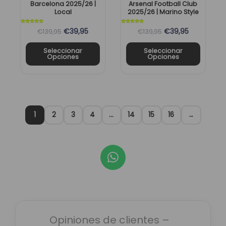
Barcelona 2025/26 |
Arsenal Football Club
en
en
Local
2025/26 | Marino Style
la
la
página
página
Valorado
Valorado
€39,95
€39,95
€139,95
€139,95
con
con
5
5
de
de
de 5
de 5
Seleccionar
Seleccionar
producto
producto
Opciones
Opciones
1
2
3
4
…
14
15
16
→
W
h
a
t
s
a
Opiniones de clientes –