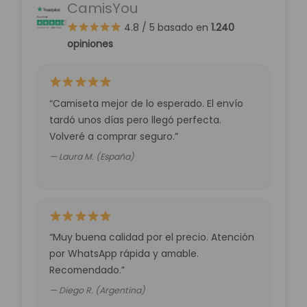
p
CamisYou
p
4.8 / 5
basado en
1.240
opiniones
“Camiseta mejor de lo esperado. El envío
tardó unos días pero llegó perfecta.
Volveré a comprar seguro.”
— Laura M. (España)
“Muy buena calidad por el precio. Atención
por WhatsApp rápida y amable.
Recomendado.”
— Diego R. (Argentina)