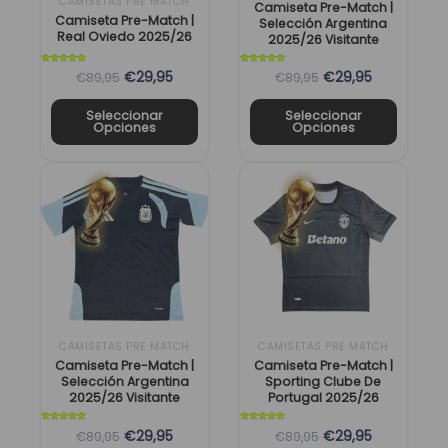
CAMISETAS PRE MATCH
pueden
pueden
Camiseta Pre-Match |
Camiseta Pre-Match |
Selección Argentina
elegir
elegir
Real Oviedo 2025/26
2025/26 Visitante
en
en
Valorado
Valorado
€29,95
€29,95
€89,95
€89,95
la
la
con
con
5
5
de 5
de 5
página
página
Seleccionar
Seleccionar
de
de
Opciones
Opciones
producto
producto
El
El
El
El
Este
Este
precio
precio
precio
precio
producto
producto
original
actual
original
actual
tiene
tiene
era:
es:
era:
es:
múltiples
múltiples
89,95 €.
29,95 €.
89,95 €.
29,95 €.
variantes.
variantes.
Las
Las
opciones
opciones
se
se
CAMISETAS PRE MATCH
CAMISETAS PRE MATCH
pueden
pueden
Camiseta Pre-Match |
Camiseta Pre-Match |
Selección Argentina
Sporting Clube De
elegir
elegir
2025/26 Visitante
Portugal 2025/26
en
en
Valorado
Valorado
€29,95
€29,95
€89,95
€89,95
la
la
con
con
5
5