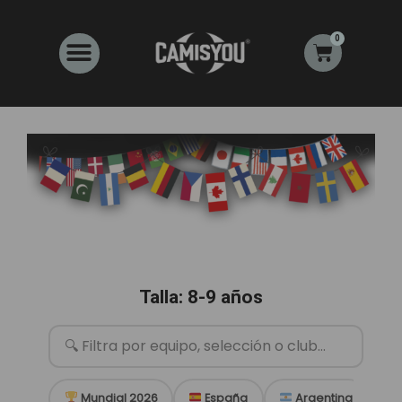
Ir
al
0
Carrito
contenido
Talla: 8-9 años
Mundial 2026
España
Argentina