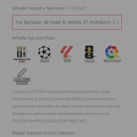
Mundial
Añadir Dorsal y Número:
(+1,99 €)
2010
|
Local
cantidad
Añade tus parches:
Tienes la OPCIÓN de personaliza tus parches, solo
escríbelos, si es una camiseta RETRO pondremos los
que lleve la camiseta, es decir, no es necesario usar las
imagenes solo escribir que parches quieres en la
OPCIÓN de PERSONALIZA TUS PARCHES!
Player Versión o Fan Versión