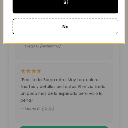
Sí
“Muy buena calidad por el precio. Atención
No
por WhatsApp rápida y amable.
Recomendado.”
— Diego R. (Argentina)
“Pedí la del Barça retro. Muy top, colores
fuertes y detalles perfectos. El envío tardó
un poco más de lo esperado pero valió la
pena.”
— Mateo G. (Chile)