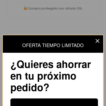
Compra protegida con cifrado SSL.
Opiniones de clientes –
OFERTA TIEMPO LIMITADO
CamisYou
4.8 / 5
basado en
1.240
opiniones
¿Quieres ahorrar
en tu próximo
“Camiseta mejor de lo esperado. El envío
pedido?
tardó unos días pero llegó perfecta.
Volveré a comprar seguro.”
— Laura M. (España)