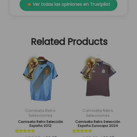
Ver todas las opiniones en Trustpilot
Related Products
El
El
El
El
Este
Este
precio
precio
precio
precio
producto
producto
original
actual
original
actual
tiene
tiene
era:
es:
era:
es:
múltiples
múltiples
89,95 €.
29,95 €.
89,95 €.
29,95 €.
variantes.
variantes.
Las
Las
opciones
opciones
se
se
Camiseta Retro
Camiseta Retro
pueden
pueden
Selecciones
Selecciones
Camiseta Retro Selección
Camiseta Retro Selección
elegir
elegir
España 2012
España Eurocopa 2024
en
en
Valorado
Valorado